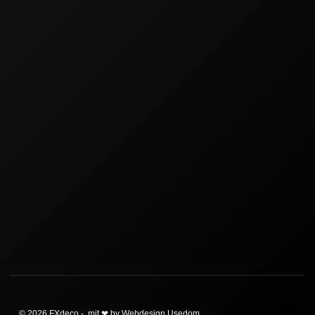
© 2026 FXdeco - mit ❤ by Webdesign Usedom