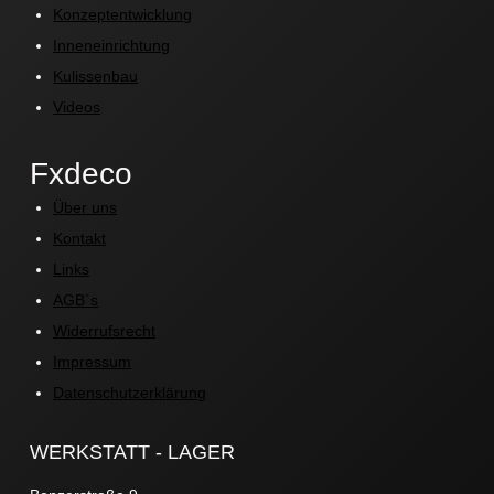
Konzeptentwicklung
Inneneinrichtung
Kulissenbau
Videos
Fxdeco
Über uns
Kontakt
Links
AGB´s
Widerrufsrecht
Impressum
Datenschutzerklärung
WERKSTATT - LAGER