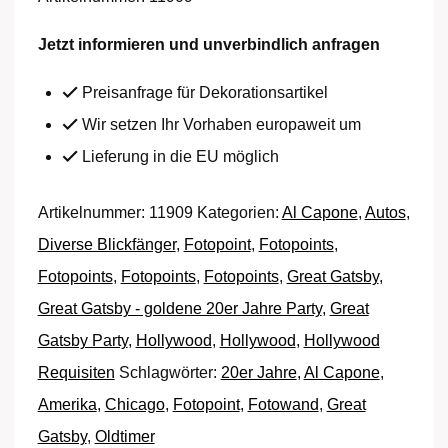
Menge
Jetzt informieren und unverbindlich anfragen
Preisanfrage für Dekorationsartikel
Wir setzen Ihr Vorhaben europaweit um
Lieferung in die EU möglich
Artikelnummer:
11909
Kategorien:
Al Capone
,
Autos
,
Diverse Blickfänger
,
Fotopoint
,
Fotopoints
,
Fotopoints
,
Fotopoints
,
Fotopoints
,
Great Gatsby
,
Great Gatsby - goldene 20er Jahre Party
,
Great
Gatsby Party
,
Hollywood
,
Hollywood
,
Hollywood
Requisiten
Schlagwörter:
20er Jahre
,
Al Capone
,
Amerika
,
Chicago
,
Fotopoint
,
Fotowand
,
Great
Gatsby
,
Oldtimer