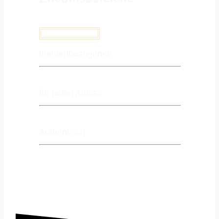
zum Mietkatalog
themenbezogenen
für jeden Anlass
Authentisch