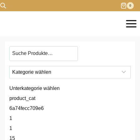
Zum
0
Inhalt
springen
Produkt
suchen
Unterkategorie wählen
product_cat
6a74fecc709e6
1
1
15