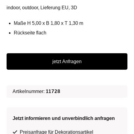
indoor, outdoor, Lieferung EU, 3D
Maße H 5,00 x B 1,80 x T 1,30 m
Rückseite flach
XXL
Freiheitsstatue
jetzt Anfragen
-
Statue
of
Artikelnummer:
11728
Liberty
∗
Jetzt informieren und unverbindlich anfragen
No.2
Menge
Preisanfrage für Dekorationsartikel