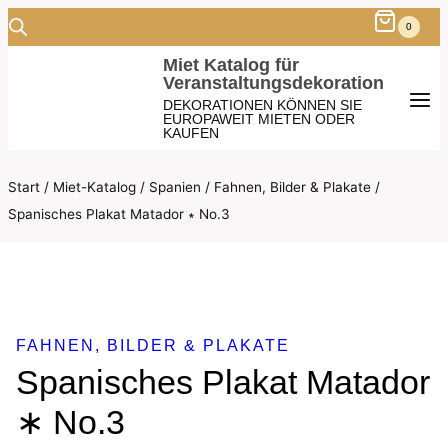
Zum
0
Inhalt
Miet Katalog für
Veranstaltungsdekoration
springen
DEKORATIONEN KÖNNEN SIE
EUROPAWEIT MIETEN ODER
KAUFEN
Start
/
Miet-Katalog
/
Spanien
/
Fahnen, Bilder & Plakate
/
Spanisches Plakat Matador ∗ No.3
FAHNEN, BILDER & PLAKATE
Spanisches Plakat Matador
∗ No.3