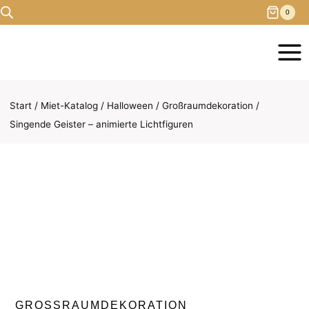
Zum
0
Inhalt
springen
Start
/
Miet-Katalog
/
Halloween
/
Großraumdekoration
/
Singende Geister – animierte Lichtfiguren
GROSSRAUMDEKORATION