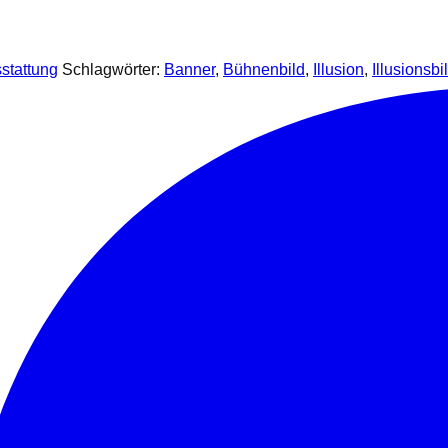
stattung
Schlagwörter:
Banner
,
Bühnenbild
,
Illusion
,
Illusionsbi