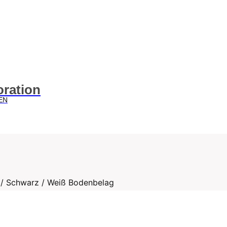
oration
EN
/
Schwarz / Weiß Bodenbelag