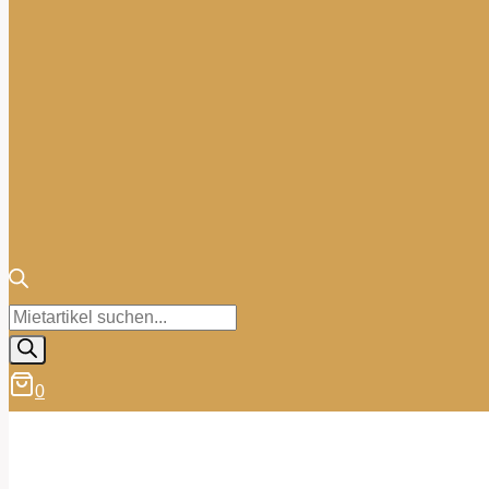
Products
search
0