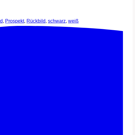
ld
,
Prospekt
,
Rückbild
,
schwarz
,
weiß