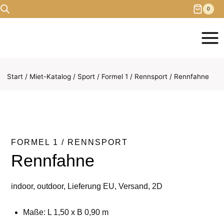
Zum
0
Inhalt
springen
Start
/
Miet-Katalog
/
Sport
/
Formel 1 / Rennsport
/
Rennfahne
FORMEL 1 / RENNSPORT
Rennfahne
indoor, outdoor, Lieferung EU, Versand, 2D
Maße: L 1,50 x B 0,90 m