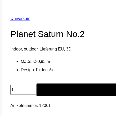
Universum
Planet Saturn No.2
indoor, outdoor, Lieferung EU, 3D
Maße: Ø 0,95 m
Design: Fxdeco©
Planet
Saturn
No.2
Artikelnummer:
12061
Menge