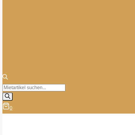
Products
search
0