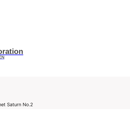
oration
EN
net Saturn No.2