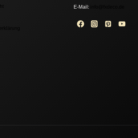
ht
E-Mail:
info@fxdeco.de
erklärung