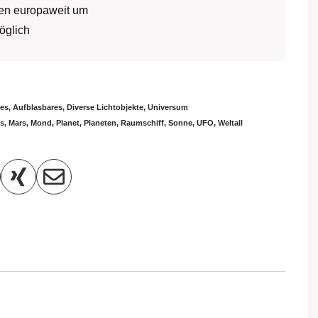
ben europaweit um
öglich
res
,
Aufblasbares
,
Diverse Lichtobjekte
,
Universum
s
,
Mars
,
Mond
,
Planet
,
Planeten
,
Raumschiff
,
Sonne
,
UFO
,
Weltall