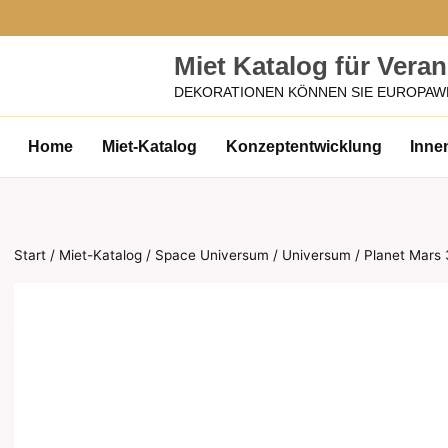
Zum
Inhalt
Miet Katalog für Vera
springen
DEKORATIONEN KÖNNEN SIE EUROPAW
Home
Miet-Katalog
Konzeptentwicklung
Inne
Start
/
Miet-Katalog
/
Space Universum
/
Universum
/
Planet Mars 