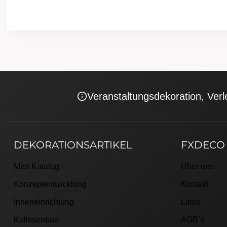
Veranstaltungsdekoration, Verl
DEKORATIONSARTIKEL
FXDECO
Miet-Katalog
Über uns
Konzeptentwicklung
Kontakt
Inneneinrichtung
Links
Kulissenbau
AGB´s