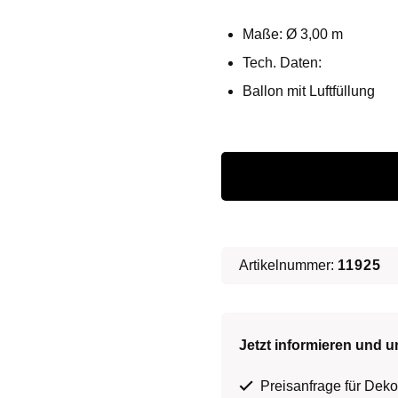
Maße: Ø 3,00 m
Tech. Daten:
Ballon mit Luftfüllung
Planet
Mars
3m
Ø
Ballon
Artikelnummer:
11925
∗
No.4
Jetzt informieren und u
Menge
Preisanfrage für Dekor