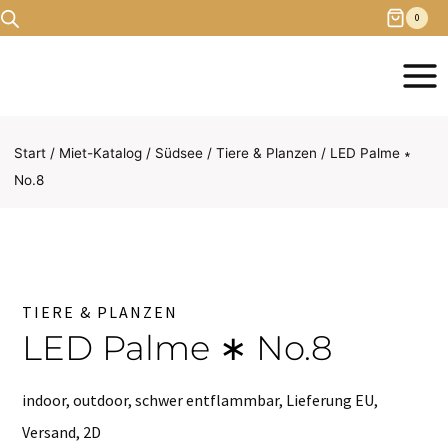
Zum
0
Inhalt
springen
Start
/
Miet-Katalog
/
Südsee
/
Tiere & Planzen
/
LED Palme ∗
No.8
TIERE & PLANZEN
LED Palme ∗ No.8
indoor, outdoor, schwer entflammbar, Lieferung EU,
Versand, 2D