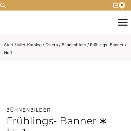
Zum
0
Inhalt
springen
Start
/
Miet-Katalog
/
Ostern
/
Bühnenbilder
/
Frühlings- Banner ∗
No.1
BÜHNENBILDER
Frühlings- Banner ∗