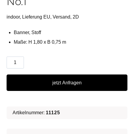
No.1
indoor, Lieferung EU, Versand, 2D
Banner, Stoff
Maße: H 1,80 x B 0,75 m
Frühlings-
Banner
∗
jetzt Anfragen
No.1
Menge
Artikelnummer:
11125