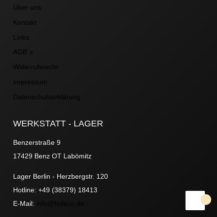
Über uns
Kontakt
Links
AGB´s
Widerrufsrecht
Impressum
Datenschutzerklärung
WERKSTATT - LAGER
Benzerstraße 9
17429 Benz OT Labömitz
Lager Berlin - Herzbergstr. 120
Hotline: +49 (38379) 18413
E-Mail:
info@fxdeco.de