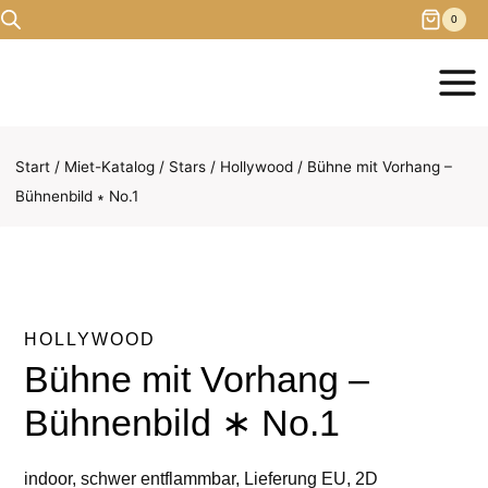
Zum
0
Inhalt
springen
Start
/
Miet-Katalog
/
Stars
/
Hollywood
/
Bühne mit Vorhang –
Bühnenbild ∗ No.1
HOLLYWOOD
Bühne mit Vorhang –
Bühnenbild ∗ No.1
indoor, schwer entflammbar, Lieferung EU, 2D