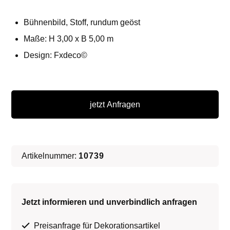
Bühnenbild, Stoff, rundum geöst
Maße: H 3,00 x B 5,00 m
Design: Fxdeco©
Bühne
mit
jetzt Anfragen
Vorhang
-
Bühnenbild
Artikelnummer:
10739
∗
No.1
Jetzt informieren und unverbindlich anfragen
Menge
Preisanfrage für Dekorationsartikel