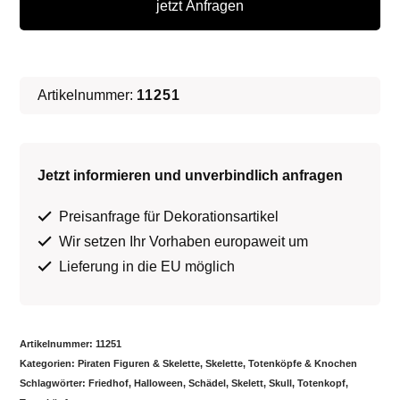
jetzt Anfragen
Animatronic
∗
No.4
Artikelnummer:
11251
Menge
Jetzt informieren und unverbindlich anfragen
Preisanfrage für Dekorationsartikel
Wir setzen Ihr Vorhaben europaweit um
Lieferung in die EU möglich
Artikelnummer:
11251
Kategorien:
Piraten Figuren & Skelette
,
Skelette, Totenköpfe & Knochen
Schlagwörter:
Friedhof
,
Halloween
,
Schädel
,
Skelett
,
Skull
,
Totenkopf
,