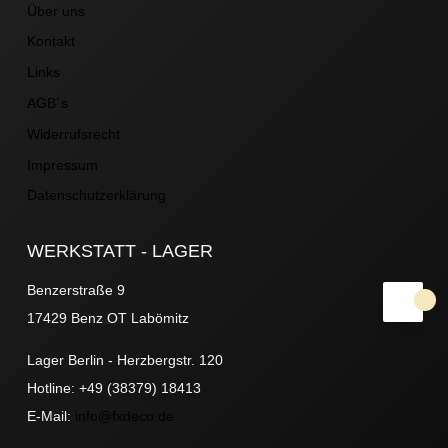
Über uns
Kontakt
Links
AGB´s
Widerrufsrecht
Impressum
Datenschutzerklärung
WERKSTATT - LAGER
Benzerstraße 9
17429 Benz OT Labömitz
Lager Berlin - Herzbergstr. 120
Hotline: +49 (38379) 18413
E-Mail:
info@fxdeco.de