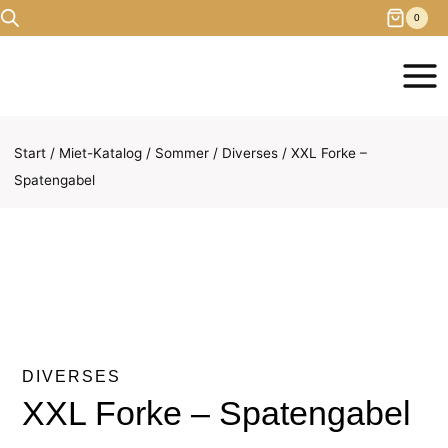
Zum
0
Inhalt
springen
Start
/
Miet-Katalog
/
Sommer
/
Diverses
/
XXL Forke –
Spatengabel
DIVERSES
XXL Forke – Spatengabel