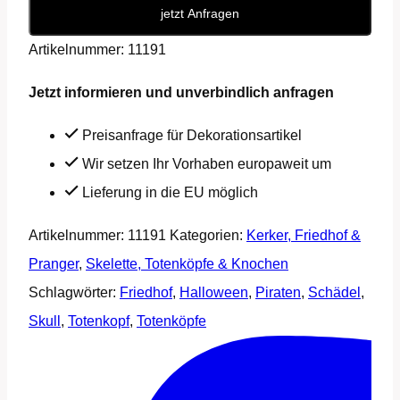
jetzt Anfragen
No.2
Artikelnummer:
11191
Menge
Jetzt informieren und unverbindlich anfragen
Preisanfrage für Dekorationsartikel
Wir setzen Ihr Vorhaben europaweit um
Lieferung in die EU möglich
Artikelnummer:
11191
Kategorien:
Kerker, Friedhof &
Pranger
,
Skelette, Totenköpfe & Knochen
Schlagwörter:
Friedhof
,
Halloween
,
Piraten
,
Schädel
,
Skull
,
Totenkopf
,
Totenköpfe