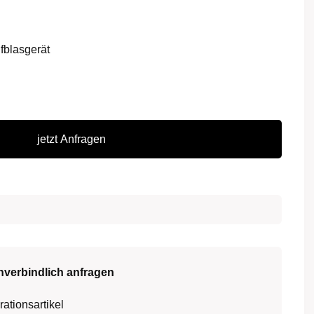
fblasgerät
jetzt Anfragen
nverbindlich anfragen
ationsartikel