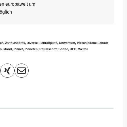
ben europaweit um
öglich
res
,
Aufblasbares
,
Diverse Lichtobjekte
,
Universum
,
Verschiedene Länder
s
,
Mond
,
Planet
,
Planeten
,
Raumschiff
,
Sonne
,
UFO
,
Weltall