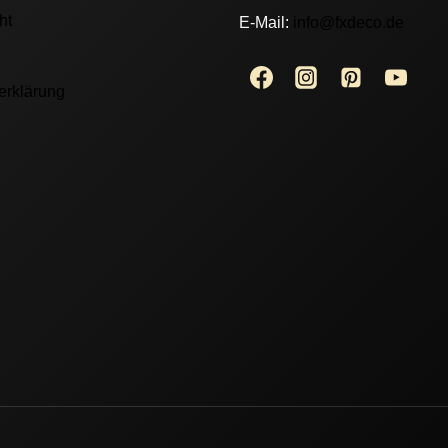
ht
E-Mail:
info@fxdeco.de
erklärung