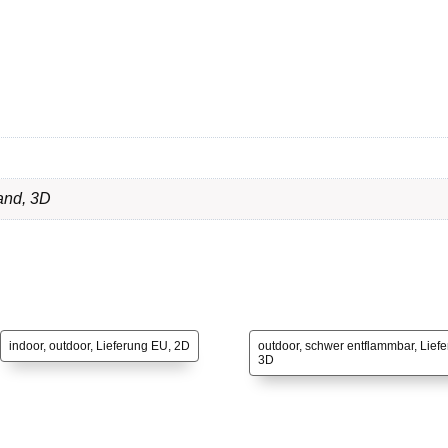
and
,
3D
indoor, outdoor, Lieferung EU, 2D
outdoor, schwer entflammbar, Lief
3D