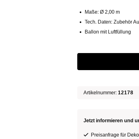
Maße: Ø 2,00 m
Tech. Daten: Zubehör Au
Ballon mit Luftfüllung
Planet
Erde
-
2m
Ø
Artikelnummer:
12178
Ballon
∗
Jetzt informieren und u
No.7
Menge
Preisanfrage für Dekor