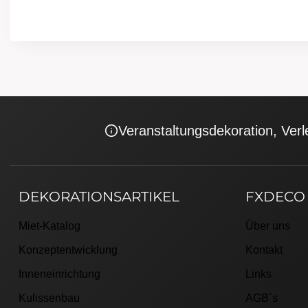
Veranstaltungsdekoration, Verl
DEKORATIONSARTIKEL
FXDECO
Miet-Katalog
Über uns
Konzeptentwicklung
Kontakt
Inneneinrichtung
Links
Kulissenbau
AGB´s