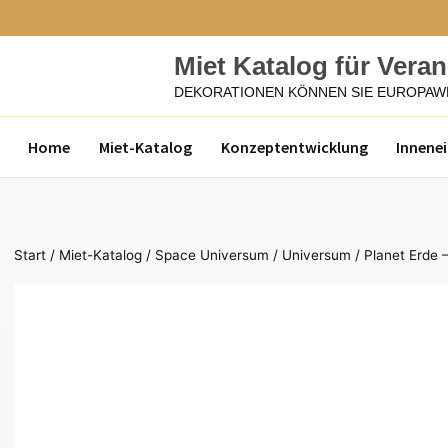
Zum
Inhalt
Miet Katalog für Vera
springen
DEKORATIONEN KÖNNEN SIE EUROPAW
Home
Miet-Katalog
Konzeptentwicklung
Innene
Start
/
Miet-Katalog
/
Space Universum
/
Universum
/
Planet Erde 