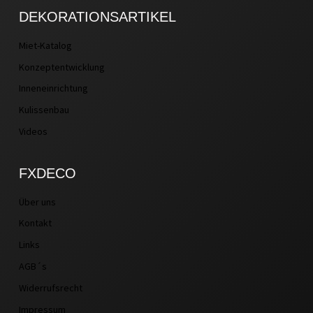
DEKORATIONSARTIKEL
Miet-Katalog
Konzeptentwicklung
Inneneinrichtung
Kulissenbau
Videos
FXDECO
Über uns
Kontakt
Links
AGB´s
Widerrufsrecht
Impressum