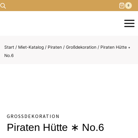
Zum
0
Inhalt
springen
Start
/
Miet-Katalog
/
Piraten
/
Großdekoration
/
Piraten Hütte ∗
No.6
GROSSDEKORATION
Piraten Hütte ∗ No.6