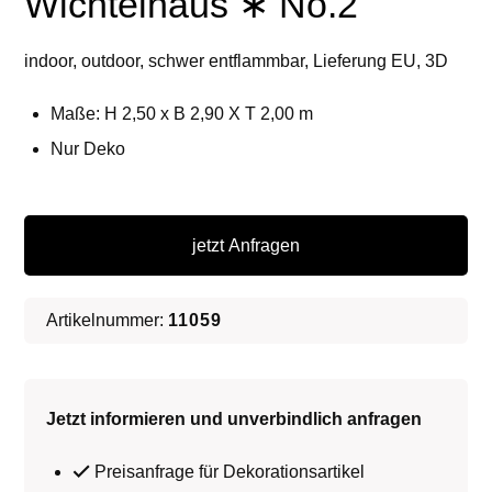
Wichtelhaus ∗ No.2
indoor, outdoor, schwer entflammbar, Lieferung EU, 3D
Maße: H 2,50 x B 2,90 X T 2,00 m
Nur Deko
Märchenhütte
/
jetzt Anfragen
Wichtelhaus
∗
Artikelnummer:
11059
No.2
Menge
Jetzt informieren und unverbindlich anfragen
Preisanfrage für Dekorationsartikel