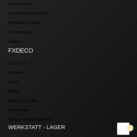
Miet-Katalog
Konzeptentwicklung
Inneneinrichtung
Kulissenbau
Videos
FXDECO
Über uns
Kontakt
Links
AGB´s
Widerrufsrecht
Impressum
Datenschutzerklärung
WERKSTATT - LAGER