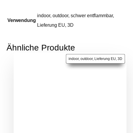
indoor
,
outdoor
,
schwer entflammbar
,
Verwendung
Lieferung EU
,
3D
Ähnliche Produkte
indoor, outdoor, Lieferung EU, 3D
indoor, outdoor, Lieferung EU, 3D
indoor, outdoor, Lieferung EU, 3D
indoor, outdoor, Lieferung EU, 3D