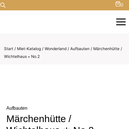
Zum
0
Inhalt
springen
Start
/
Miet-Katalog
/
Wonderland
/
Aufbauten
/
Märchenhütte /
Wichtelhaus ∗ No.2
Aufbauten
Märchenhütte /