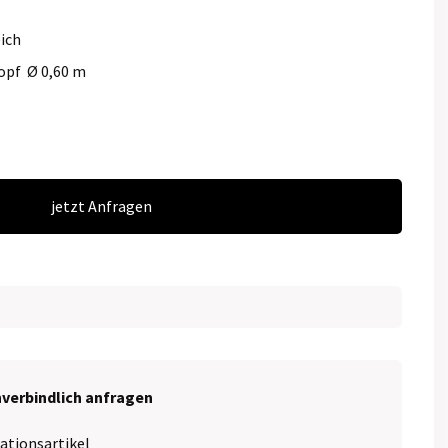
eich
opf Ø 0,60 m
jetzt Anfragen
nverbindlich anfragen
ationsartikel