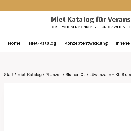
Zum
Inhalt
Miet Katalog für Veran
springen
DEKORATIONEN KÖNNEN SIE EUROPAWEIT MIE
Home
Miet-Katalog
Konzeptentwicklung
Innene
Start
/
Miet-Katalog
/
Pflanzen
/
Blumen XL
/
Löwenzahn – XL Blum