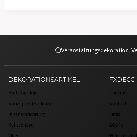
Veranstaltungsdekoration, Ve
DEKORATIONSARTIKEL
FXDECO
Miet-Katalog
Über uns
Konzeptentwicklung
Kontakt
Inneneinrichtung
Links
Kulissenbau
AGB´s
Videos
Widerrufsrec