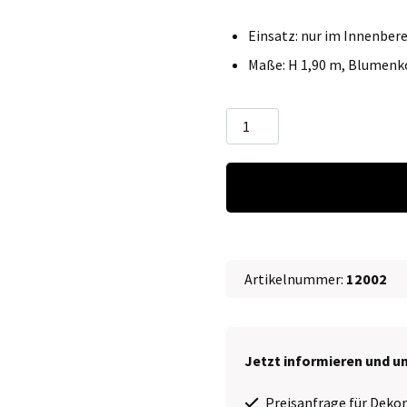
Einsatz: nur im Innenber
Maße: H 1,90 m, Blumenk
Löwenzahn
-
XL
Blume
∗
No.40
Artikelnummer:
12002
Menge
Jetzt informieren und u
Preisanfrage für Dekor