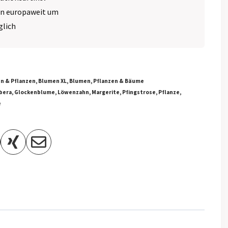
en europaweit um
glich
n & Pflanzen
,
Blumen XL
,
Blumen, Pflanzen & Bäume
bera
,
Glockenblume
,
Löwenzahn
,
Margerite
,
Pfingstrose
,
Pflanze
,
e