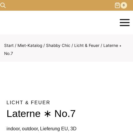
Zum
0
Inhalt
springen
Start
/
Miet-Katalog
/
Shabby Chic
/
Licht & Feuer
/
Laterne ∗
No.7
LICHT & FEUER
Laterne ∗ No.7
indoor, outdoor, Lieferung EU, 3D