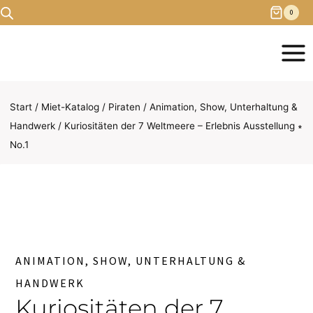
Zum
0
Inhalt
springen
Start
/
Miet-Katalog
/
Piraten
/
Animation, Show, Unterhaltung &
Handwerk
/
Kuriositäten der 7 Weltmeere – Erlebnis Ausstellung ∗
No.1
ANIMATION, SHOW, UNTERHALTUNG &
HANDWERK
Kuriositäten der 7