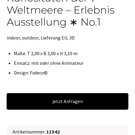
Weltmeere – Erlebnis
Ausstellung ∗ No.1
indoor, outdoor, Lieferung EU, 3D
Maße: T 2,00 x B 3,00 x H 3,10 m
Einsatz: mit oder ohne Animateur
Design: Fxdeco©
Kuriositäten
der
jetzt Anfragen
7
Weltmeere
-
Artikelnummer:
11542