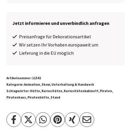
Erlebnis
Ausstellung
Jetzt informieren und unverbindlich anfragen
∗
No.1
Preisanfrage für Dekorationsartikel
Menge
Wir setzen Ihr Vorhaben europaweit um
Lieferung in die EU möglich
Artikelnummer:
11542
Kategorie:
Animation, Show, Unterhaltung & Handwerk
Schlagwörter:
Hütte
,
Kuriositäten
,
Kuriositätenkabinett
,
Piraten
,
Piratenhaus
,
Piratenhütte
,
Stand