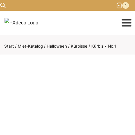
Zum
0
Inhalt
springen
Start
/
Miet-Katalog
/
Halloween
/
Kürbisse
/
Kürbis ∗ No.1