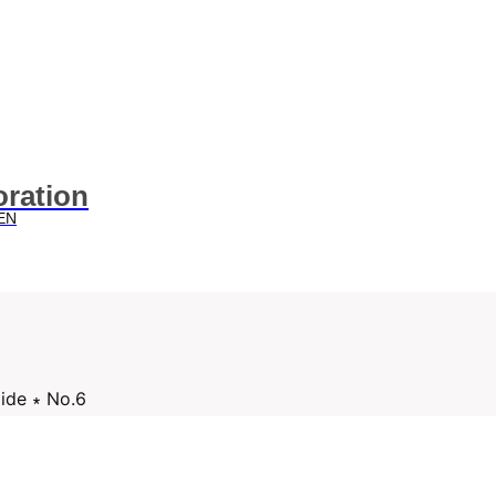
oration
EN
ide ∗ No.6