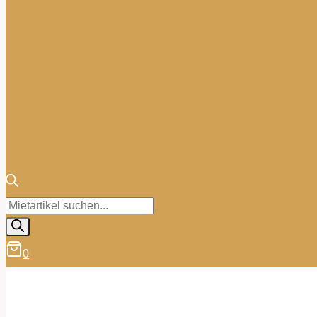
Products
search
0