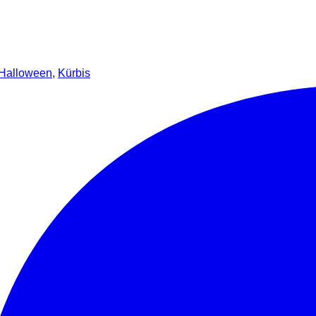
Halloween
,
Kürbis