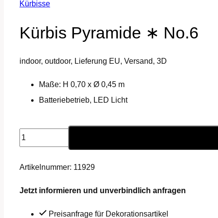
Kürbisse
Kürbis Pyramide ∗ No.6
indoor, outdoor, Lieferung EU, Versand, 3D
Maße: H 0,70 x Ø 0,45 m
Batteriebetrieb, LED Licht
Kürbis
Pyramide
∗
Artikelnummer:
11929
No.6
Jetzt informieren und unverbindlich anfragen
Menge
Preisanfrage für Dekorationsartikel