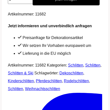
Schlitten
∗
Artikelnummer:
11682
No.8
Jetzt informieren und unverbindlich anfragen
Menge
Preisanfrage für Dekorationsartikel
Wir setzen Ihr Vorhaben europaweit um
Lieferung in die EU möglich
Artikelnummer:
11682
Kategorien:
Schlitten
,
Schlitten
,
Schlitten & Ski
Schlagwörter:
Dekoschlitten
,
Kinderschlitten
,
Pferdeschlitten
,
Rodelschlitten
,
Schlitten
,
Weihnachtsschlitten