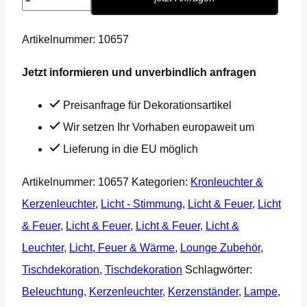
∗
No.1
Artikelnummer:
10657
Menge
Jetzt informieren und unverbindlich anfragen
Preisanfrage für Dekorationsartikel
Wir setzen Ihr Vorhaben europaweit um
Lieferung in die EU möglich
Artikelnummer:
10657
Kategorien:
Kronleuchter &
Kerzenleuchter
,
Licht - Stimmung
,
Licht & Feuer
,
Licht
& Feuer
,
Licht & Feuer
,
Licht & Feuer
,
Licht &
Leuchter
,
Licht, Feuer & Wärme
,
Lounge Zubehör
,
Tischdekoration
,
Tischdekoration
Schlagwörter:
Beleuchtung
,
Kerzenleuchter
,
Kerzenständer
,
Lampe
,