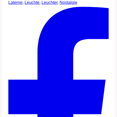
Laterne
,
Leuchte
,
Leuchter
,
Nostalgie