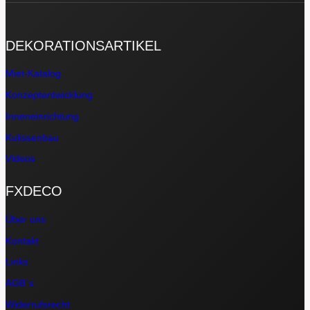
DEKORATIONSARTIKEL
Miet-Katalog
Konzeptentwicklung
Inneneinrichtung
Kulissenbau
Videos
FXDECO
Über uns
Kontakt
Links
AGB´s
Widerrufsrecht