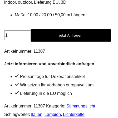
indoor, outdoor, Lieferung EU, 3D
Maße: 10,00 / 20,00 / 50,00 m Längen
Italienische
jetzt Anfragen
Lichterkette
mit
Artikelnummer:
11307
Lampions
Jetzt informieren und unverbindlich anfragen
Menge
Preisanfrage für Dekorationsartikel
Wir setzen Ihr Vorhaben europaweit um
Lieferung in die EU möglich
Artikelnummer:
11307
Kategorie:
Stimmungslicht
Schlagwörter:
Italien
,
Lampion
,
Lichterkette