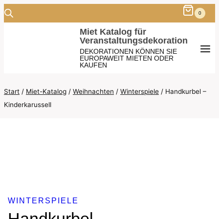
Zum
0
Inhalt
Miet Katalog für
Veranstaltungsdekoration
springen
DEKORATIONEN KÖNNEN SIE
EUROPAWEIT MIETEN ODER
KAUFEN
Start
/
Miet-Katalog
/
Weihnachten
/
Winterspiele
/
Handkurbel –
Kinderkarussell
WINTERSPIELE
Handkurbel –