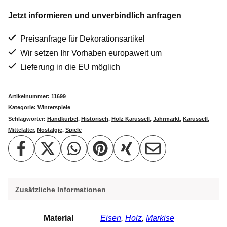
Menge
Jetzt informieren und unverbindlich anfragen
Preisanfrage für Dekorationsartikel
Wir setzen Ihr Vorhaben europaweit um
Lieferung in die EU möglich
Artikelnummer:
11699
Kategorie:
Winterspiele
Schlagwörter:
Handkurbel
,
Historisch
,
Holz Karussell
,
Jahrmarkt
,
Karussell
,
Mittelalter
,
Nostalgie
,
Spiele
Zusätzliche Informationen
Material
Eisen
,
Holz
,
Markise