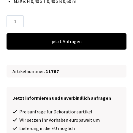
Maße: H 0,40 x T 0,40 x B 0,60 m
Geschenke
∗
No.1
jetzt Anfragen
Menge
Artikelnummer:
11767
Jetzt informieren und unverbindlich anfragen
Preisanfrage für Dekorationsartikel
Wir setzen Ihr Vorhaben europaweit um
Lieferung in die EU möglich