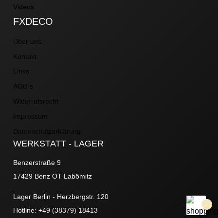
Videos
FXDECO
Über uns
Kontakt
Links
AGB´s
Widerrufsrecht
Impressum
Datenschutzerklärung
WERKSTATT - LAGER
Benzerstraße 9
17429 Benz OT Labömitz
Lager Berlin - Herzbergstr. 120
Hotline: +49 (38379) 18413