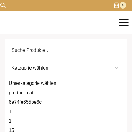
Zum
0
Inhalt
springen
Produkt
suchen
Unterkategorie wählen
product_cat
6a74fe655be6c
1
1
15