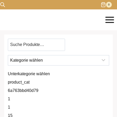
Zum
0
Inhalt
springen
Produkt
suchen
Unterkategorie wählen
product_cat
6a763bbd40d79
1
1
15