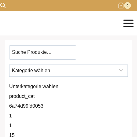
Zum
0
Inhalt
springen
Produkt
suchen
Unterkategorie wählen
product_cat
6a74d99fd0053
1
1
15