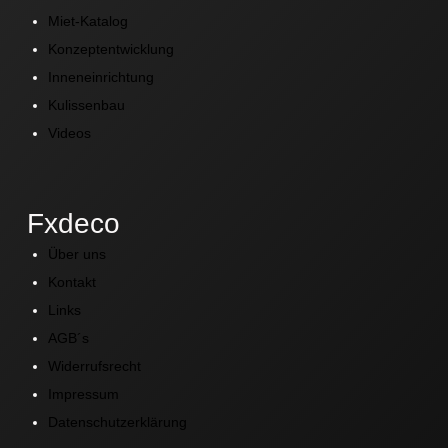
Miet-Katalog
Konzeptentwicklung
Inneneinrichtung
Kulissenbau
Videos
Fxdeco
Über uns
Kontakt
Links
AGB´s
Widerrufsrecht
Impressum
Datenschutzerklärung