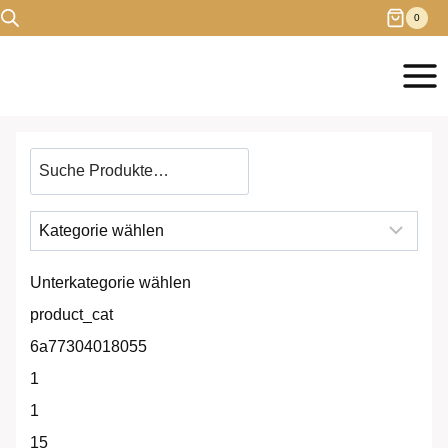
Zum
0
Inhalt
springen
Produkt
suchen
Unterkategorie wählen
product_cat
6a77304018055
1
1
15