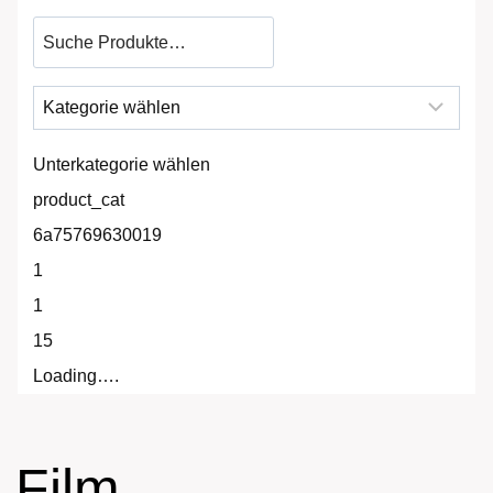
Produkt
suchen
Unterkategorie wählen
product_cat
6a75769630019
1
1
15
Loading….
Film